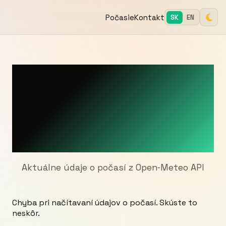
PL
Počasie
Kontakt
SK
EN
7‑dňová predpoveď
– Senec, Slovensko
🌤️
Aktuálne údaje o počasí z Open‑Meteo API
Chyba pri načítavaní údajov o počasí. Skúste to
neskôr.